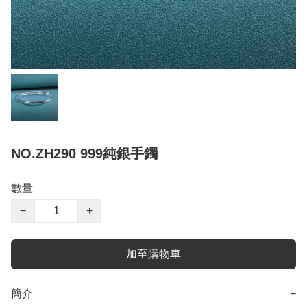
NO.ZH290 999純銀手鐲
數量
−
+
加至購物車
簡介
−