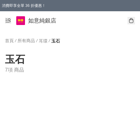
消費即享全單 36 折優惠！
購物满$50，全國包郵。Free shopping on orders over $50.
如意純銀店
首頁
/
所有商品
/
/
耳環
玉石
玉石
7項 商品