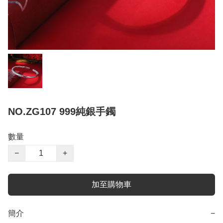
NO.ZG107 999純銀手鐲
數量
−
+
加至購物車
簡介
−