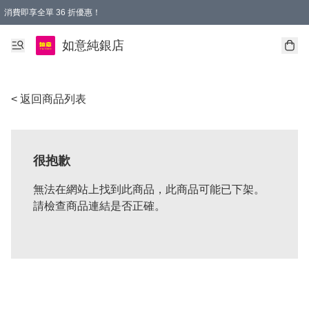
消費即享全單 36 折優惠！
購物满$50，全國包郵。Free shopping on orders over $50.
如意純銀店
< 返回商品列表
很抱歉
無法在網站上找到此商品，此商品可能已下架。
請檢查商品連結是否正確。