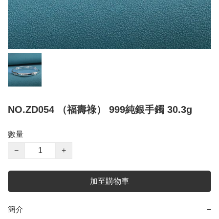
NO.ZD054 （福壽祿） 999純銀手鐲 30.3g
數量
−
+
加至購物車
簡介
−