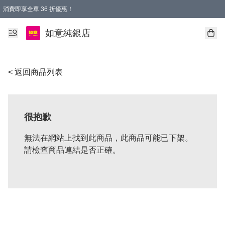
消費即享全單 36 折優惠！
購物满$50，全國包郵。Free shopping on orders over $50.
如意純銀店
< 返回商品列表
很抱歉
無法在網站上找到此商品，此商品可能已下架。
請檢查商品連結是否正確。