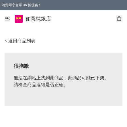
消費即享全單 36 折優惠！
購物满$50，全國包郵。Free shopping on orders over $50.
如意純銀店
< 返回商品列表
很抱歉
無法在網站上找到此商品，此商品可能已下架。
請檢查商品連結是否正確。