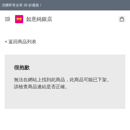
消費即享全單 36 折優惠！
購物满$50，全國包郵。Free shopping on orders over $50.
如意純銀店
< 返回商品列表
很抱歉
無法在網站上找到此商品，此商品可能已下架。
請檢查商品連結是否正確。