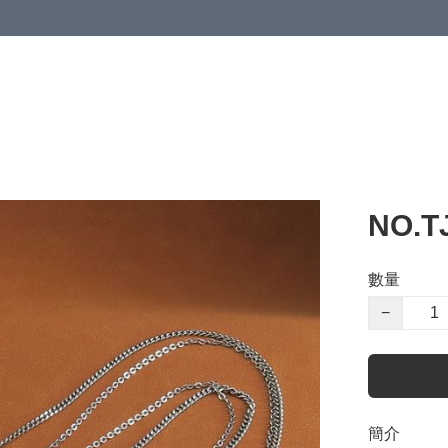
NO.
數量
−
簡介