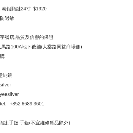
1 泰銀頸鏈24寸  $1920

防過敏

字號店,品質及信譽的保證

馬路100A地下後舖(大棠路同益商場側)

購

意純銀

ilver

eesilver

el. : +852 6689 3601

頸鏈.手鏈.手鈪(不宜維修貨品除外)