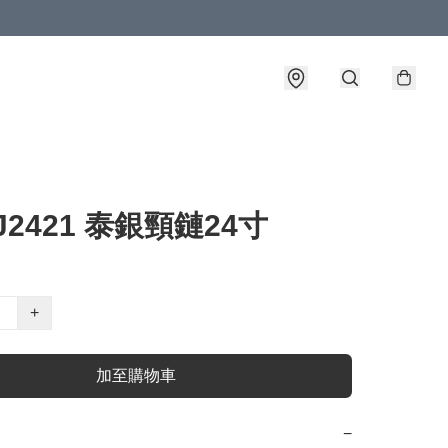
TJ2421 泰銀頸鏈24寸
+
加至購物車
−