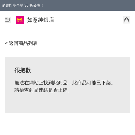
消費即享全單 36 折優惠！
購物满$50，全國包郵。Free shopping on orders over $50.
如意純銀店
< 返回商品列表
很抱歉
無法在網站上找到此商品，此商品可能已下架。
請檢查商品連結是否正確。