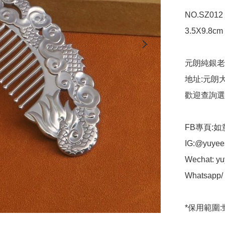
NO.SZ012
3.5X9.8cm

元朗純銀老
地址:元朗大
歡迎查詢選
FB專頁:如
IG:@yuyees
Wechat: yuy
Whatsapp/ t
*保用範圍: