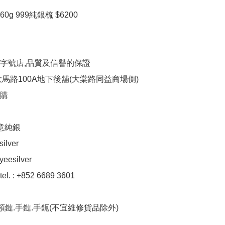
 60g 999純銀梳 $6200

字號店,品質及信譽的保證

馬路100A地下後舖(大棠路同益商場側)

購

意純銀

ilver

eesilver

el. : +852 6689 3601

頸鏈.手鏈.手鈪(不宜維修貨品除外)