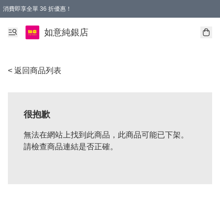
消費即享全單 36 折優惠！
購物满$50，全國包郵。Free shopping on orders over $50.
如意純銀店
< 返回商品列表
很抱歉
無法在網站上找到此商品，此商品可能已下架。
請檢查商品連結是否正確。