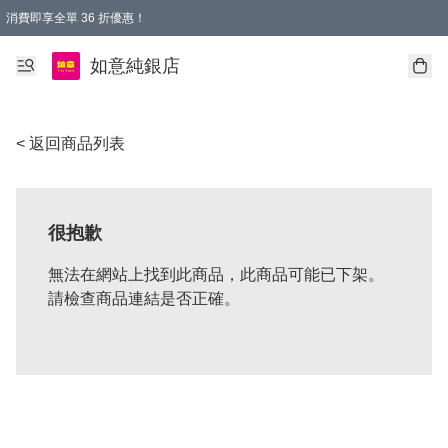
消費即享全單 36 折優惠！
購物满$50，全國包郵。Free shopping on orders over $50.
如意純銀店
< 返回商品列表
很抱歉
無法在網站上找到此商品，此商品可能已下架。
請檢查商品連結是否正確。