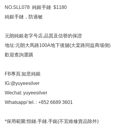
NO.SLL078  純銀手鏈  $1180

純銀手鏈，防過敏

元朗純銀老字号店,品質及信譽的保證

地址:元朗大馬路100A地下後舖(大棠路同益商場側)

歡迎查詢選購

FB專頁:如意純銀

IG:@yuyeesilver

Wechat: yuyeesilver

Whatsapp/ tel. : +852 6689 3601

*保用範圍:頸鏈.手鏈.手鈪(不宜維修貨品除外)