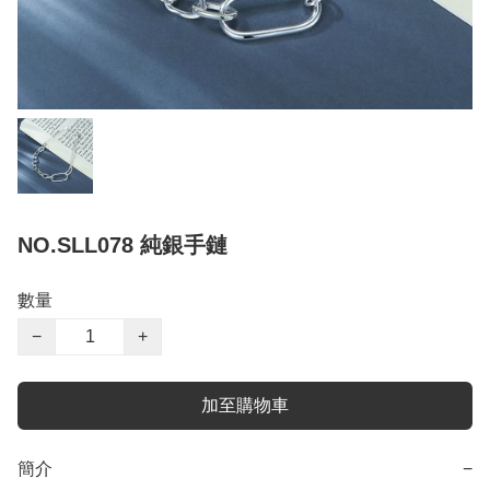
NO.SLL078 純銀手鏈
數量
−
+
加至購物車
簡介
−