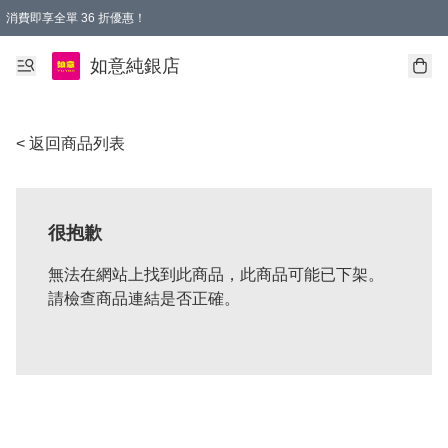
消費即享全單 36 折優惠！
購物满$50，全國包郵。Free shopping on orders over $50.
如意純銀店
< 返回商品列表
很抱歉
無法在網站上找到此商品，此商品可能已下架。
請檢查商品連結是否正確。