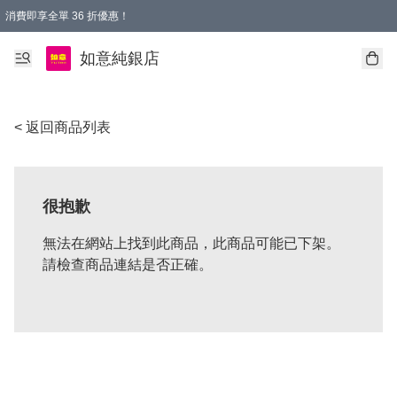
消費即享全單 36 折優惠！
購物满$50，全國包郵。Free shopping on orders over $50.
如意純銀店
< 返回商品列表
很抱歉
無法在網站上找到此商品，此商品可能已下架。
請檢查商品連結是否正確。