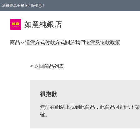
消費即享全單 36 折優惠！
購物满$50，全國包郵。Free shopping on orders over $50.
如意純銀店
商品
送貨方式
付款方式
關於我們
退貨及退款政策
< 返回商品列表
很抱歉
無法在網站上找到此商品，此商品可能已下架
確。