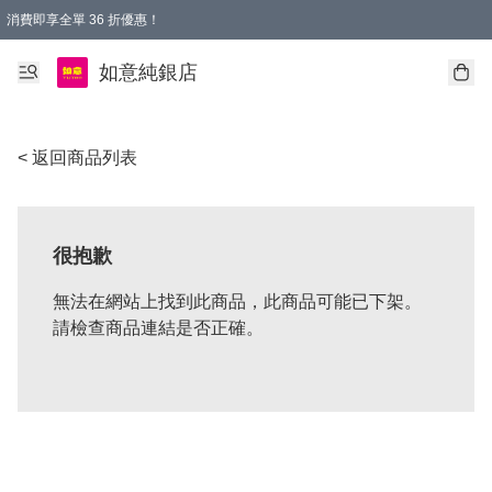
消費即享全單 36 折優惠！
購物满$50，全國包郵。Free shopping on orders over $50.
如意純銀店
< 返回商品列表
很抱歉
無法在網站上找到此商品，此商品可能已下架。
請檢查商品連結是否正確。