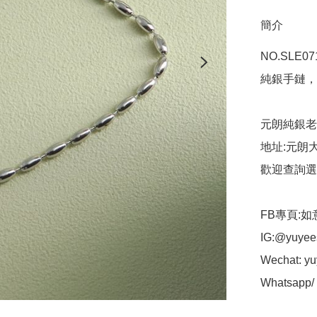
簡介
NO.SLE07
純銀手鏈，
元朗純銀老
地址:元朗大
歡迎查詢選
FB專頁:如
IG:@yuyees
Wechat: yuy
Whatsapp/ t