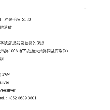
−
1   純銀手鏈  $530

防過敏

字號店,品質及信譽的保證

馬路100A地下後舖(大棠路同益商場側)

購

意純銀

ilver

eesilver

el. : +852 6689 3601
