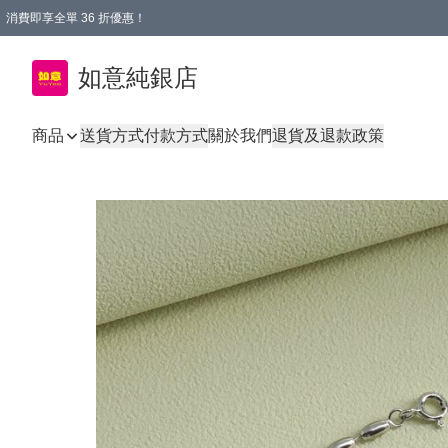
消費即享全單 36 折優惠！
購物满$50，全國包郵。Free shopping on orders over $50.
如意純銀店
商品
送貨方式
付款方式
關於我們
退貨及退款政策