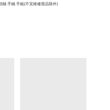
頸鏈.手鏈.手鈪(不宜維修貨品除外)