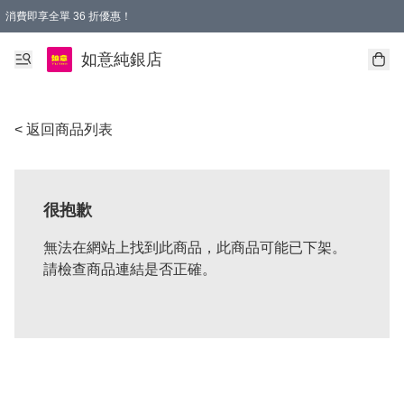
消費即享全單 36 折優惠！
購物满$50，全國包郵。Free shopping on orders over $50.
如意純銀店
< 返回商品列表
很抱歉
無法在網站上找到此商品，此商品可能已下架。
請檢查商品連結是否正確。