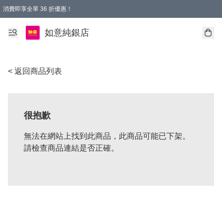
消費即享全單 36 折優惠！
購物满$50，全國包郵。Free shopping on orders over $50.
如意純銀店
< 返回商品列表
很抱歉
無法在網站上找到此商品，此商品可能已下架。
請檢查商品連結是否正確。