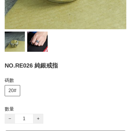
NO.RE026 純銀戒指
碼數
20#
數量
−
+