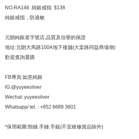
NO.RA146  純銀戒指  $138

純銀戒指，防過敏

元朗純銀老字號店,品質及信譽的保證

地址:元朗大馬路100A地下後舖(大棠路同益商場側)

歡迎查詢選購

FB專頁:如意純銀

IG:@yuyeesilver

Wechat: yuyeesilver

Whatsapp/ tel. : +852 6689 3601

*保用範圍:頸鏈.手鏈.手鈪(不宜維修貨品除外)