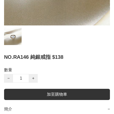
NO.RA146 純銀戒指 $138
數量
−
+
加至購物車
簡介
−