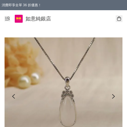
消費即享全單 36 折優惠！
購物满$50，全國包郵。Free shopping on orders over $50.
如意純銀店