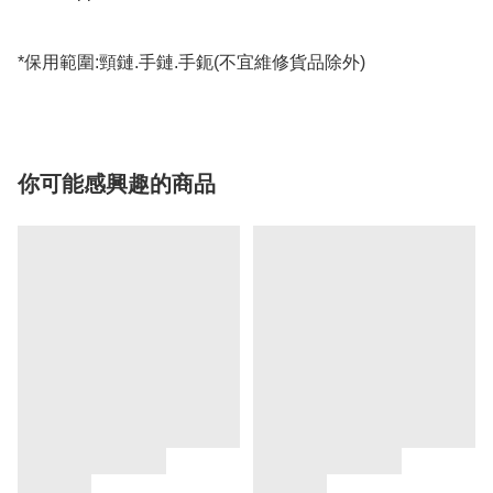
*保用範圍:頸鏈.手鏈.手鈪(不宜維修貨品除外)
你可能感興趣的商品