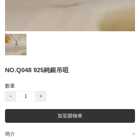
NO.Q048 925純銀吊咀
數量
−
+
加至購物車
簡介
−