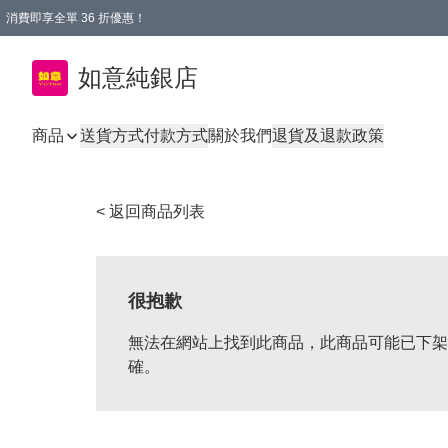
消費即享全單 36 折優惠！
購物满$50，全國包郵。Free shopping on orders over $50.
如意純銀店
商品
送貨方式
付款方式
關於我們
退貨及退款政策
< 返回商品列表
很抱歉
無法在網站上找到此商品，此商品可能已下架
確。