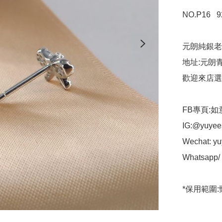
NO.P16   
元朗純銀老
地址:元朗青
歡迎來店選
FB專頁:如
IG:@yuyees
Wechat: yuy
Whatsapp/ t
*保用範圍: