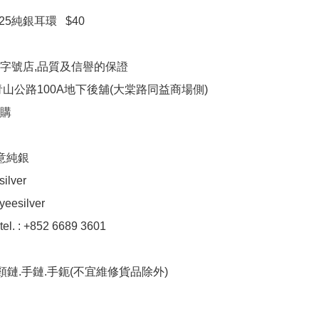
925純銀耳環   $40

字號店,品質及信譽的保證

山公路100A地下後舖(大棠路同益商場側)

購

意純銀

ilver

eesilver

el. : +852 6689 3601

頸鏈.手鏈.手鈪(不宜維修貨品除外)