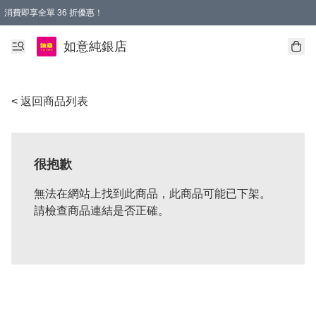
消費即享全單 36 折優惠！
購物满$50，全國包郵。Free shopping on orders over $50.
如意純銀店
< 返回商品列表
很抱歉
無法在網站上找到此商品，此商品可能已下架。
請檢查商品連結是否正確。