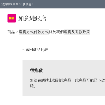
消費即享全單 36 折優惠！
購物满$50，全國包郵。Free shopping on orders over $50.
如意純銀店
商品
送貨方式
付款方式
關於我們
退貨及退款政策
< 返回商品列表
很抱歉
無法在網站上找到此商品，此商品可能已下架
確。