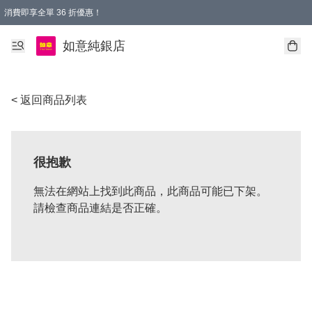
消費即享全單 36 折優惠！
購物满$50，全國包郵。Free shopping on orders over $50.
如意純銀店
< 返回商品列表
很抱歉
無法在網站上找到此商品，此商品可能已下架。
請檢查商品連結是否正確。