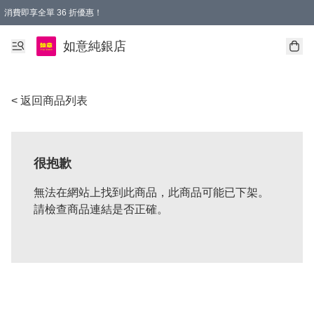
消費即享全單 36 折優惠！
購物满$50，全國包郵。Free shopping on orders over $50.
如意純銀店
< 返回商品列表
很抱歉
無法在網站上找到此商品，此商品可能已下架。
請檢查商品連結是否正確。