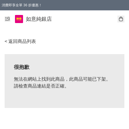
消費即享全單 36 折優惠！
購物满$50，全國包郵。Free shopping on orders over $50.
如意純銀店
< 返回商品列表
很抱歉
無法在網站上找到此商品，此商品可能已下架。
請檢查商品連結是否正確。