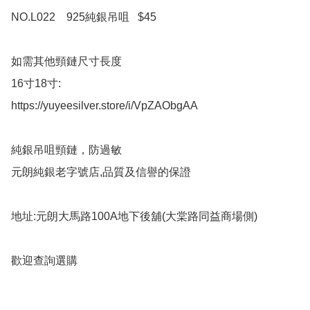
NO.L022    925純銀吊咀   $45

如需其他頸鏈尺寸長度

16寸18寸:

https://yuyeesilver.store/i/VpZAObgAA

純銀吊咀頸鏈，防過敏

元朗純銀老字號店,品質及信譽的保證

地址:元朗大馬路100A地下後舖(大棠路同益商場側)

歡迎查詢選購
