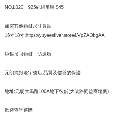
NO.L020    925純銀吊咀 $45

如需其他頸鏈尺寸長度

16寸18寸:https://yuyeesilver.store/i/VpZAObgAA

純銀吊咀頸鏈，防過敏

元朗純銀老字號店,品質及信譽的保證

地址:元朗大馬路100A地下後舖(大棠路同益商場側)

歡迎查詢選購
