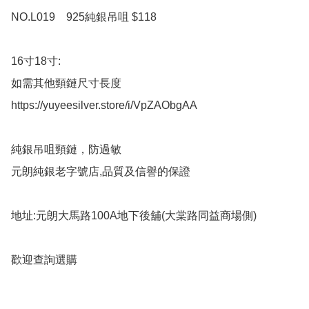
NO.L019    925純銀吊咀 $118

16寸18寸:

如需其他頸鏈尺寸長度

https://yuyeesilver.store/i/VpZAObgAA

純銀吊咀頸鏈，防過敏

元朗純銀老字號店,品質及信譽的保證

地址:元朗大馬路100A地下後舖(大棠路同益商場側)

歡迎查詢選購
