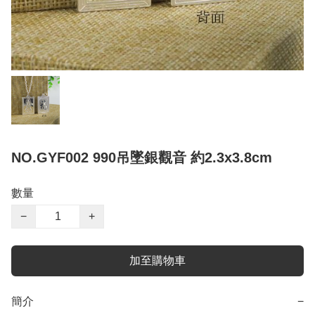
NO.GYF002 990吊墜銀觀音 約2.3x3.8cm
數量
−
+
加至購物車
簡介
−