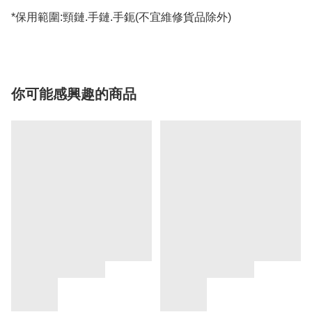
*保用範圍:頸鏈.手鏈.手鈪(不宜維修貨品除外)
你可能感興趣的商品