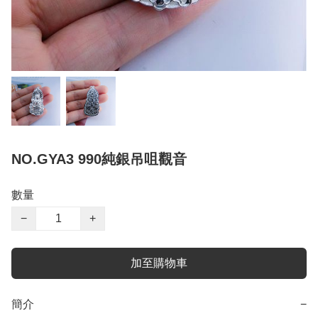
NO.GYA3 990純銀吊咀觀音
數量
−
+
加至購物車
簡介
−