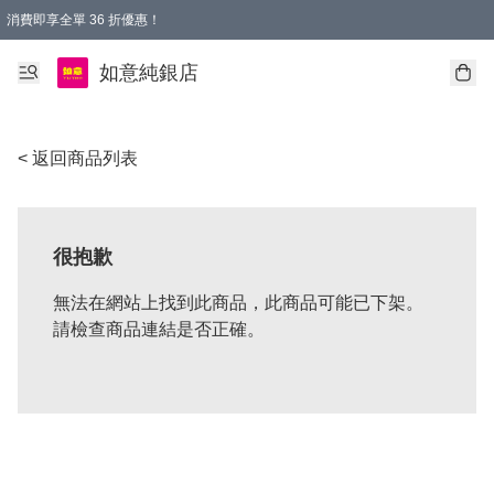
消費即享全單 36 折優惠！
購物满$50，全國包郵。Free shopping on orders over $50.
如意純銀店
< 返回商品列表
很抱歉
無法在網站上找到此商品，此商品可能已下架。
請檢查商品連結是否正確。