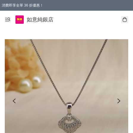
消費即享全單 36 折優惠！
購物满$50，全國包郵。Free shopping on orders over $50.
如意純銀店