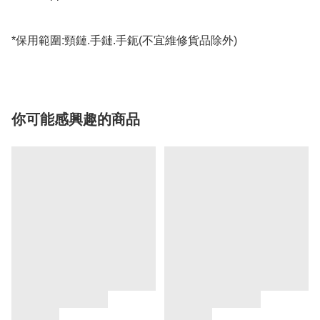
*保用範圍:頸鏈.手鏈.手鈪(不宜維修貨品除外)
你可能感興趣的商品