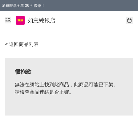
消費即享全單 36 折優惠！
購物满$50，全國包郵。Free shopping on orders over $50.
如意純銀店
< 返回商品列表
很抱歉
無法在網站上找到此商品，此商品可能已下架。
請檢查商品連結是否正確。