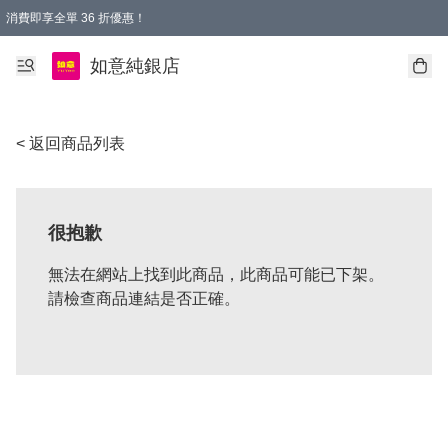
消費即享全單 36 折優惠！
購物满$50，全國包郵。Free shopping on orders over $50.
如意純銀店
< 返回商品列表
很抱歉
無法在網站上找到此商品，此商品可能已下架。
請檢查商品連結是否正確。