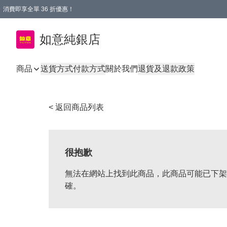
消費即享全單 36 折優惠！
購物满$50，全國包郵。Free shopping on orders over $50.
如意純銀店
商品
送貨方式
付款方式
關於我們
退貨及退款政策
< 返回商品列表
很抱歉
無法在網站上找到此商品，此商品可能已下架
確。