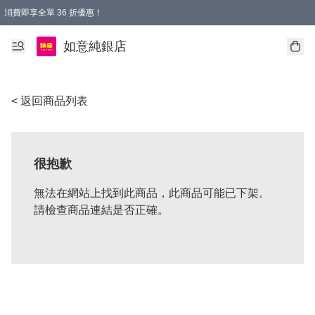
消費即享全單 36 折優惠！
購物满$50，全國包郵。Free shopping on orders over $50.
如意純銀店
< 返回商品列表
很抱歉
無法在網站上找到此商品，此商品可能已下架。
請檢查商品連結是否正確。